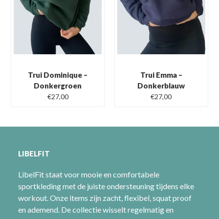
Trui Dominique –
Trui Emma –
Donkergroen
Donkerblauw
Oorspronkelijke
Huidige
Oorspronkelijke
Huidige
€
27,00
€
27,00
prijs
prijs
prijs
prijs
was:
is:
was:
is:
€49,00.
€27,00.
€49,00.
€27,00.
LIBELFIT
LibelFit staat voor mooie en comfortabele
sportkleding met de juiste ondersteuning tijdens elke
workout. Onze items zijn zacht, flexibel, squat proof
en ademend. De collectie wisselt regelmatig en