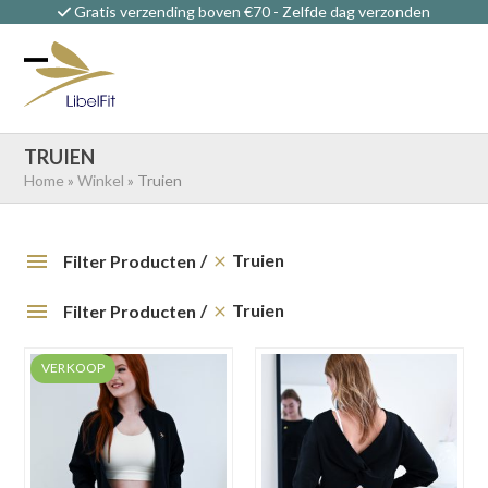
Skip
Gratis verzending boven €70 - Zelfde dag verzonden
to
content
Open
Close
mobile
mobile
menu
menu
TRUIEN
Home
»
Winkel
»
Truien
Truien
Filter Producten
Truien
Filter Producten
VERKOOP