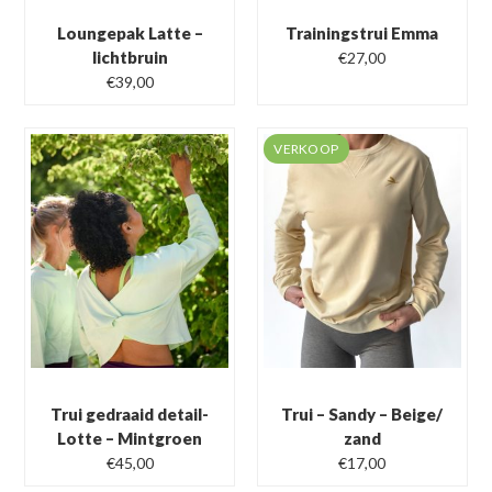
Loungepak Latte –
Trainingstrui Emma
Oorspronkelijke
Huidige
lichtbruin
€
27,00
Oorspronkelijke
Huidige
prijs
prijs
€
39,00
prijs
prijs
was:
is:
was:
is:
€45,00.
€27,00.
VERKOOP
€70,00.
€39,00.
Trui gedraaid detail-
Trui – Sandy – Beige/
Lotte – Mintgroen
zand
Oorspronkelijke
Huidige
€
45,00
€
17,00
prijs
prijs