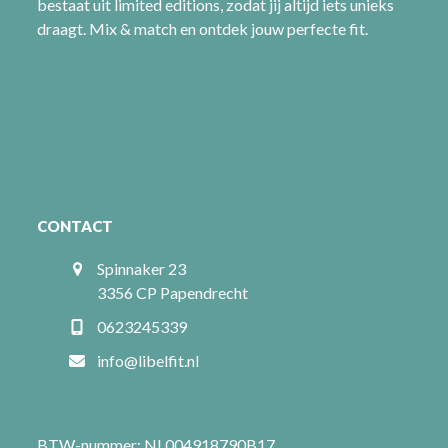
bestaat uit limited editions, zodat jij altijd iets unieks
draagt. Mix & match en ontdek jouw perfecte fit.
CONTACT
Spinnaker 23
3356 CP Papendrecht
0623245339
info@libelfit.nl
BTW-nummer: NL004918790B17