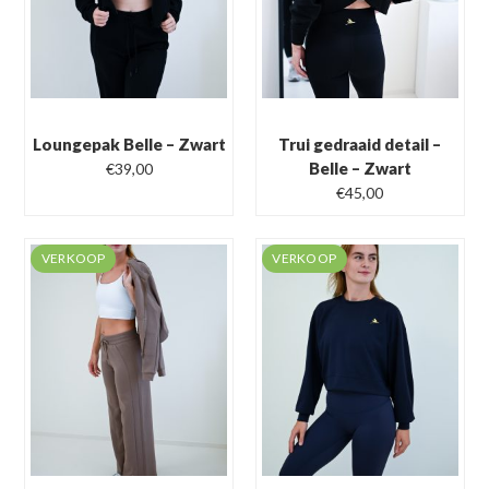
Loungepak Belle – Zwart
Trui gedraaid detail –
Oorspronkelijke
Huidige
Belle – Zwart
€
39,00
prijs
prijs
€
45,00
was:
is:
€70,00.
€39,00.
VERKOOP
VERKOOP